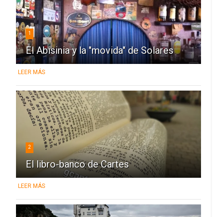
1
El Abisinia y la "movida" de Solares
LEER MÁS
2
El libro-banco de Cartes
LEER MÁS