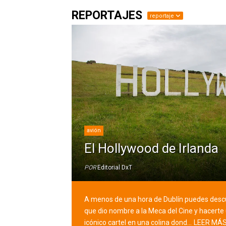
REPORTAJES
reportaje
avión
El Hollywood de Irlanda
POR
Editorial DxT
A menos de una hora de Dublín puedes descu
que dio nombre a la Meca del Cine y hacerte
icónico cartel en una colina dond...
LEER MÁ