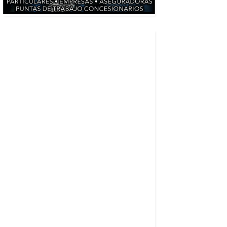
11 rutas en coche por Cantabria
ra
Cantabria: 11 rutas en coche