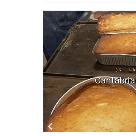
0
E
Así será el Muse