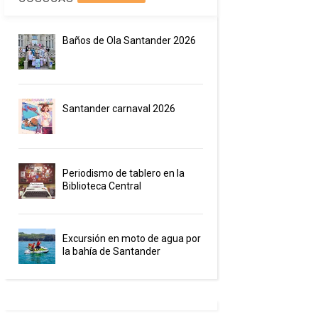
Baños de Ola Santander 2026
Santander carnaval 2026
0
Editorial DxT
Junio 22, 
Diez sorprendentes destino
Periodismo de tablero en la
cercanos
Biblioteca Central
LEER MÁS
Excursión en moto de agua por
la bahía de Santander