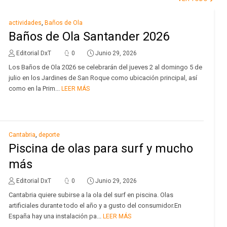
actividades
,
Baños de Ola
Baños de Ola Santander 2026
Editorial DxT
0
Junio 29, 2026
Los Baños de Ola 2026 se celebrarán del jueves 2 al domingo 5 de
julio en los Jardines de San Roque como ubicación principal, así
como en la Prim...
LEER MÁS
Cantabria
,
deporte
Piscina de olas para surf y mucho
más
Editorial DxT
0
Junio 29, 2026
Cantabria quiere subirse a la ola del surf en piscina. Olas
artificiales durante todo el año y a gusto del consumidor.En
España hay una instalación pa...
LEER MÁS