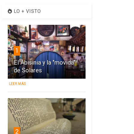
LO + VISTO
1
El Abisinia y la "movida"
de Solares
LEER MÁS
2