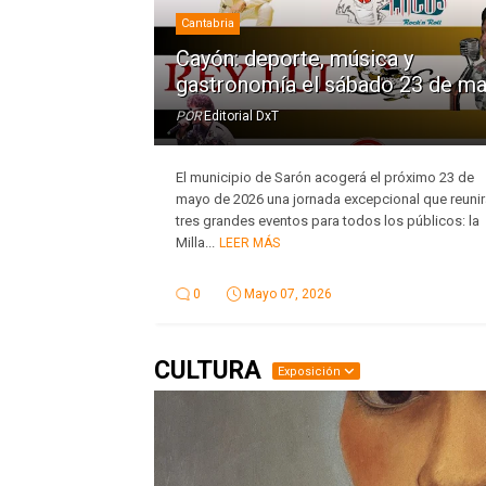
Cantabria
Cayón: deporte, música y
gastronomía el sábado 23 de m
POR
Editorial DxT
El municipio de Sarón acogerá el próximo 23 de
mayo de 2026 una jornada excepcional que reunir
tres grandes eventos para todos los públicos: la
Milla...
LEER MÁS
0
Mayo 07, 2026
CULTURA
Exposición