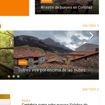
arrastre
Arrastre de bueyes en Comillas
VER TODO
Cantabria
ma de las nubes
Turismo por los castillos del Loi
VER TODO
barato
Cantabria suma ocho nuevos Soletes de