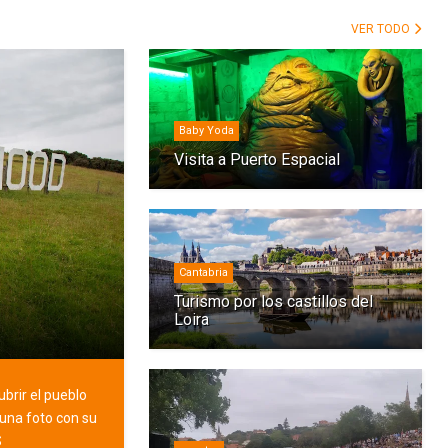
VER TODO
Baby Yoda
Visita a Puerto Espacial
Cantabria
Turismo por los castillos del
Loira
brir el pueblo
 una foto con su
S