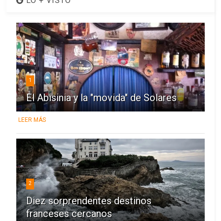
LO + VISTO
1
El Abisinia y la "movida" de Solares
LEER MÁS
2
Diez sorprendentes destinos
franceses cercanos