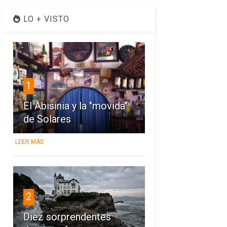
LO + VISTO
1
El Abisinia y la "movida"
de Solares
LEER MÁS
2
Diez sorprendentes