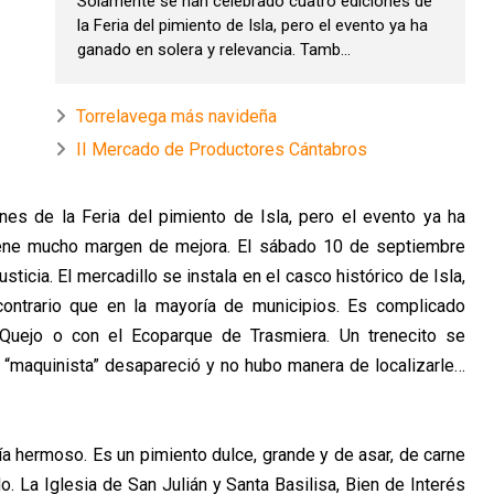
Solamente se han celebrado cuatro ediciones de
la Feria del pimiento de Isla, pero el evento ya ha
ganado en solera y relevancia. Tamb...
Torrelavega más navideña
II Mercado de Productores Cántabros
es de la Feria del pimiento de Isla, pero el evento ya ha
tiene mucho margen de mejora. El sábado 10 de septiembre
usticia. El mercadillo se instala en el casco histórico de Isla,
ontrario que en la mayoría de municipios. Es complicado
Quejo o con el Ecoparque de Trasmiera. Un trenecito se
“maquinista” desapareció y no hubo manera de localizarle…
ía hermoso. Es un pimiento dulce, grande y de asar,
de carne
o. La Iglesia de San Julián y Santa Basilisa, Bien de Interés