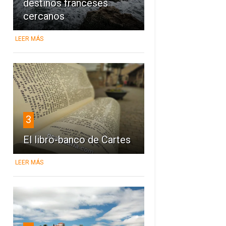
destinos franceses
cercanos
LEER MÁS
3
El libro-banco de Cartes
LEER MÁS