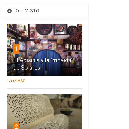
LO + VISTO
1
El Abisinia y la "movida"
de Solares
LEER MÁS
2