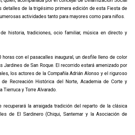
al, quien, acompañada por el concejal de
Dinamización Social
s detalles de la trigésimo
primera edición de esta Fiesta de
n numerosas
actividades tanto para mayores como para niños.
e historia, tradiciones, ocio familiar, música en
directo y
0 horas con el pasacalles inaugural, un desfile lleno
de color
los Jardines de San Roque. El recorrido
estará amenizado por
ales, los actores de la
Compañía Adrián Alonso y el riguroso
ón de Recreación
Histórica del Norte, Academia de Corte y
a Tierruca
y Torre Alvarado.
se recuperará la arraigada tradición del reparto de la
clásica
les de El Sardinero (Chiqui, Santemar y la
Asociación de