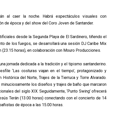
rán al caer la noche. Habrá espectáculos visuales con
ción de época y del show del Coro Joven de
Santander.
tificiales desde la Segunda Playa de El Sardinero,
tiñendo el
ento de los fuegos, se desarrollará una
sesión DJ Caribe Mix
h (23.15 horas), en
colaboración con Mouro Producciones.
una jornada dedicada a la tradición y el tipismo
santanderino.
esfile ‘Las costuras viajan en el tiempo’,
protagonizado y
 Histórica del Norte, Trajes de la
Tierruca y Torre Alvarado.
rán minuciosamente los
diseños y trajes de baño que marcaron
cionales del
siglo XIX. Seguidamente, ‘Punto Swing’ ofrecerá
esús Terán (13.00 horas) conectando con el concierto de 14
bañistas de época a las 15.00 horas.