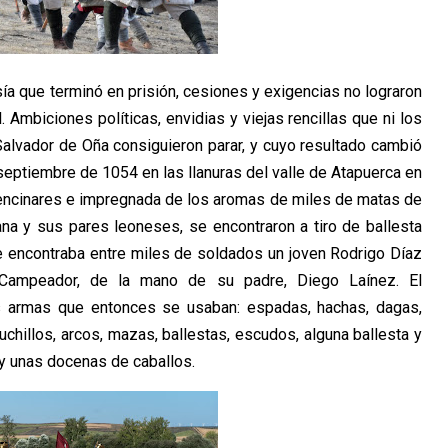
sía que terminó en prisión, cesiones y exigencias no lograron
 Ambiciones políticas, envidias y viejas rencillas que ni los
lvador de Oña consiguieron parar, y cuyo resultado cambió
e septiembre de 1054 en las llanuras del valle de Atapuerca en
encinares e impregnada de los aromas de miles de matas de
lana y sus pares leoneses, se encontraron a tiro de ballesta
 se encontraba entre miles de soldados un joven Rodrigo Díaz
 Campeador, de la mano de su padre, Diego Laínez. El
as armas que entonces se usaban: espadas, hachas, dagas,
 cuchillos, arcos, mazas, ballestas, escudos, alguna ballesta y
 y unas docenas de caballos.