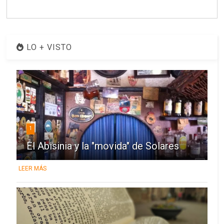
LO + VISTO
1
El Abisinia y la "movida" de Solares
LEER MÁS