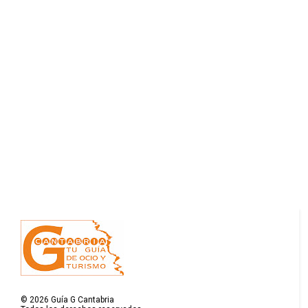
©
2026
Guía G Cantabria