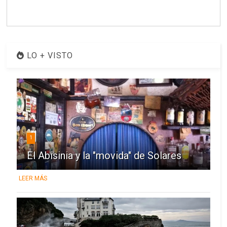
LO + VISTO
1
El Abisinia y la "movida" de Solares
LEER MÁS