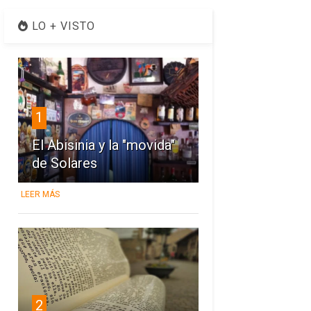
LO + VISTO
1
El Abisinia y la "movida"
de Solares
LEER MÁS
2