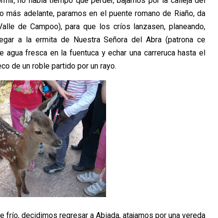
ir, no había tiempo que perder, bajamos por la calleja del
o más adelante, paramos en el puente romano de Riaño, da
alle de Campoo), para que los críos lanzasen, planeando,
legar a la ermita de Nuestra Señora del Abra (patrona ce
 agua fresca en la fuentuca y echar una carreruca hasta el
co de un roble partido por un rayo.
frío, decidimos regresar a Abiada, atajamos por una vereda