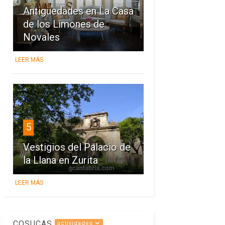
Antigüedades en La Casa
de los Limones de
Novales
LEER MÁS
5
Vestigios del Palacio de
la Llana en Zurita
LEER MÁS
COSUCAS
actividades