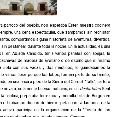
ura-párroco del pueblo, nos esperaba Ester, nuestra cocinera
iempre, una cena espectacular, que zampamos sin rechistar.
nte, compartimos alguna historieta de aventuras, divertida,
 sin pestañear durante toda la noche. En la actualidad, es una
s, en Abiada: Cándido, tenía varios panales con abejas, le
 cachavas de madera de avellano o de espino que él mismo
vía solu con sus vacas y dos mastines, le guardábamos la
le vimos llorar porque los lobos, forman parte de su familia,
do en una finca a pies de la Sierra del Cordel; "Tallo", cartero
que nevara, solamente buenas noticias, en un
destartalao
Seat
la cantina, preparaba torreznos y morcilla frita de Burgos en
ín o tirábamos discos de hierro -petancos- a las boca de la
u activu, participa en la organización de la "Fiesta de los
o de septiembre, etc. ¡Hasta siempre, Campoo!