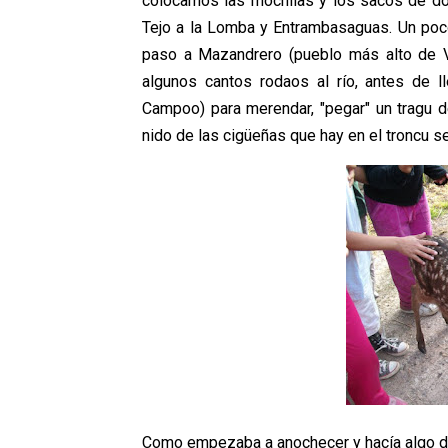
colocamos las mochilas y los sacos de dorm
Tejo a la Lomba y Entrambasaguas. Un poc
paso a Mazandrero (pueblo más alto de V
algunos cantos rodaos al río, antes de l
Campoo) para merendar, "pegar" un tragu de
nido de las cigüeñas que hay en el troncu se
Como empezaba a anochecer y hacía algo de 