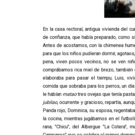
En la casa rectoral, antigua vivienda del c
de confianza, que había preparado, como s
Antes de acostarnos, con la chimenea humea
para que los niños pudieran dormir, agotaos,
pena, viven pocos vecinos, no se ven niño
comprábamos rica miel de brezo, también
elaboraba para pasar el tiempu; Luis, vi
comida que sobraba para los perros, un día 
le habían
matao
tres ovejas que tenía pastan
jubilao
, ocurrente y gracioso, repartía, aun
Panda rojo; Dominica, su esposa, regentaba 
la cocina, mientras jugábamos en el futbol
rana; "Chicu", del Albergue "La Cotera", m
Campanos" que se celebra el primer doming