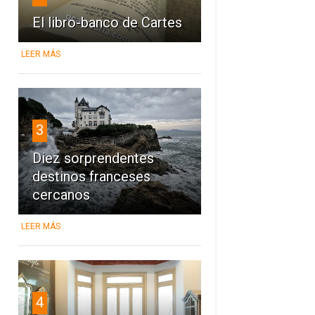
El libro-banco de Cartes
LEER MÁS
3
Diez sorprendentes
destinos franceses
cercanos
LEER MÁS
4