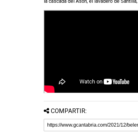
la cascada del Asón, el lavadero de Santill
COMPARTIR: