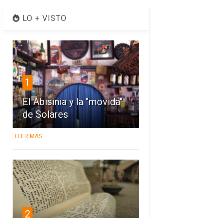
LO + VISTO
1
El Abisinia y la "movida"
de Solares
LEER MÁS
2