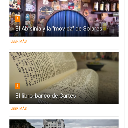
1
El Abisinia y la "movida" de Solares
LEER MÁS
2
El libro-banco de Cartes
LEER MÁS