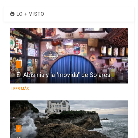
LO + VISTO
1
El Abisinia y la "movida" de Solares
LEER MÁS
2