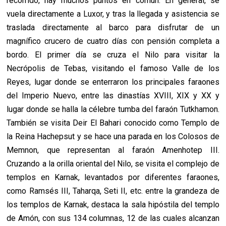
recorrido, hay muchos puntos en común. En general, se
vuela directamente a Luxor, y tras la llegada y asistencia se
traslada directamente al barco para disfrutar de un
magnífico crucero de cuatro días con pensión completa a
bordo. El primer día se cruza el Nilo para visitar la
Necrópolis de Tebas, visitando el famoso Valle de los
Reyes, lugar donde se enterraron los principales faraones
del Imperio Nuevo, entre las dinastías XVIII, XIX y XX y
lugar donde se halla la célebre tumba del faraón Tutkhamon.
También se visita Deir El Bahari conocido como Templo de
la Reina Hachepsut y se hace una parada en los Colosos de
Memnon, que representan al faraón Amenhotep III.
Cruzando a la orilla oriental del Nilo, se visita el complejo de
templos en Karnak, levantados por diferentes faraones,
como Ramsés III, Taharqa, Seti II, etc. entre la grandeza de
los templos de Karnak, destaca la sala hipóstila del templo
de Amón, con sus 134 columnas, 12 de las cuales alcanzan