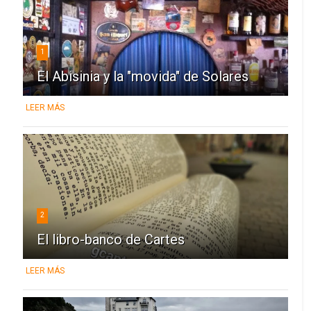
1
El Abisinia y la "movida" de Solares
LEER MÁS
2
El libro-banco de Cartes
LEER MÁS