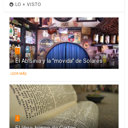
LO + VISTO
1
El Abisinia y la "movida" de Solares
LEER MÁS
2
El libro-banco de Cartes