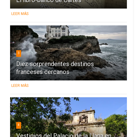
LEER MÁS
3
Diez sorprendentes destinos
franceses cercanos
LEER MÁS
4
Vestigios del Palacio de la Llana en