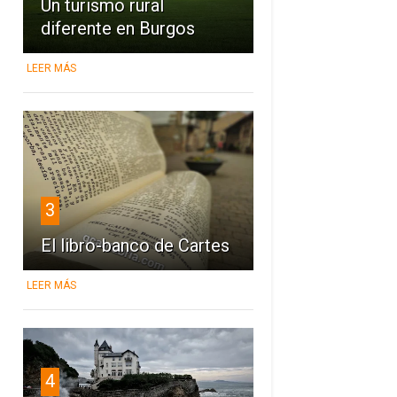
Un turismo rural
diferente en Burgos
LEER MÁS
3
El libro-banco de Cartes
LEER MÁS
4