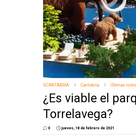
GCANTABRIA
Cantabria
Últimas notic
¿Es viable el par
Torrelavega?
0
jueves, 18 de febrero de 2021