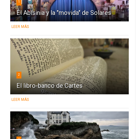
1
El Abisinia y la "movida" de Solares
LEER MÁS
2
El libro-banco de Cartes
LEER MÁS