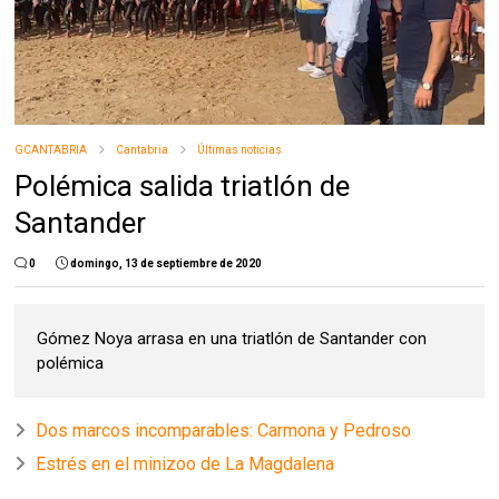
GCANTABRIA
Cantabria
Últimas noticias
Polémica salida triatlón de
Santander
0
domingo, 13 de septiembre de 2020
Gómez Noya arrasa en una triatlón de Santander con
polémica
Dos marcos incomparables: Carmona y Pedroso
Estrés en el minizoo de La Magdalena