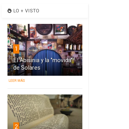
LO + VISTO
1
El Abisinia y la "movida"
de Solares
LEER MÁS
2