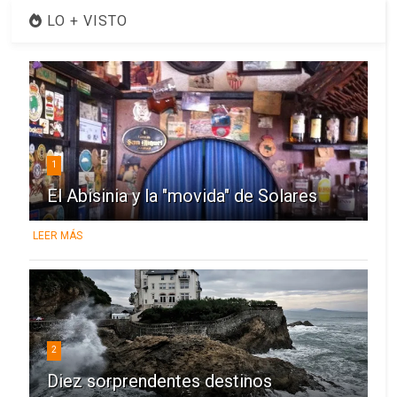
LO + VISTO
1
El Abisinia y la "movida" de Solares
LEER MÁS
2
Diez sorprendentes destinos