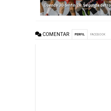
Cuenca 30-Sinfín 24: Segunda derro
COMENTAR
PERFIL
FACEBOOK