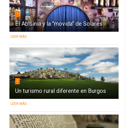
1
El Abisinia y la "movida" de Solares
LEER MÁS
2
Un turismo rural diferente en Burgos
LEER MÁS