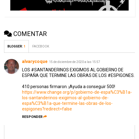
COMENTAR
BLOGGER
:
1
FACEBOOK
alvarycoque
15 de diciembre de 2020 a las 15:57
LOS #SANTANDERINOS EXIGIMOS AL GOBIERNO DE
ESPAÑA QUE TERMINE LAS OBRAS DE LOS #ESPIGONES.
410 personas firmaron. ¡Ayuda a conseguir 500!
https://www.change.org/p/gobierno-de-espa%C3%B1a-
los-santanderinos-exigimos-al-gobierno-de-
espa%C3%B1a-que-termine-las-obras-de-los-
espigones?redirect=false
RESPONDER