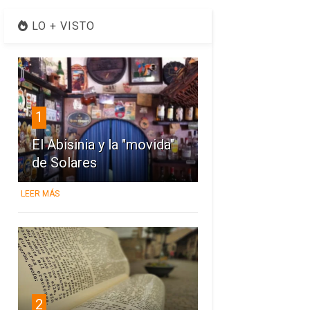
LO + VISTO
1
El Abisinia y la "movida"
de Solares
LEER MÁS
2