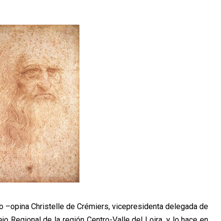
do –opina Christelle de Crémiers, vicepresidenta delegada de
jo Regional de la región Centro-Valle del Loira, y lo hace en