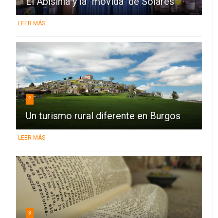
El Abisinia y la "movida" de Solares
LEER MÁS
2
Un turismo rural diferente en Burgos
LEER MÁS
3