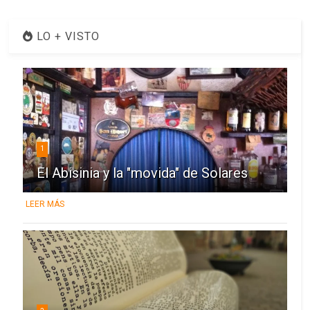
LO + VISTO
1
El Abisinia y la "movida" de Solares
LEER MÁS