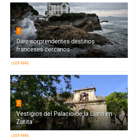
4
Diez sorprendentes destinos
franceses cercanos
LEER MÁS
5
Vestigios del Palacio de la Llana en
Zurita
LEER MÁS