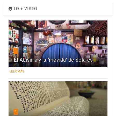
LO + VISTO
1
El Abisinia y la "movida" de Solares
LEER MÁS
2