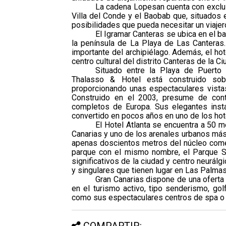
La cadena Lopesan cuenta con exclus
Villa del Conde y el Baobab que, situados 
posibilidades que pueda necesitar un viajer
El Igramar Canteras se ubica en el b
la península de La Playa de Las Canteras
importante del archipiélago. Además, el hot
centro cultural del distrito Canteras de la Ci
Situado entre la Playa de Puerto
Thalasso & Hotel está construido sob
proporcionando unas espectaculares vista
Construido en el 2003, presume de cont
completos de Europa. Sus elegantes insta
convertido en pocos años en uno de los hot
El Hotel Atlanta se encuentra a 50 
Canarias y uno de los arenales urbanos más
apenas doscientos metros del núcleo comerc
parque con el mismo nombre, el Parque Sa
significativos de la ciudad y centro neurá
y singulares que tienen lugar en Las Palmas 
Gran Canarias dispone de una oferta 
en el turismo activo, tipo senderismo, gol
como sus espectaculares centros de spa o
COMPARTIR: