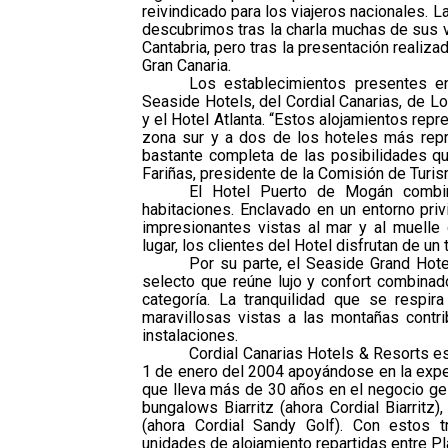
reivindicado para los viajeros nacionales. L
descubrimos tras la charla muchas de sus 
Cantabria, pero tras la presentación realiz
Gran Canaria.
Los establecimientos presentes e
Seaside Hotels, del Cordial Canarias, de Lo
y el Hotel Atlanta. “Estos alojamientos rep
zona sur y a dos de los hoteles más repre
bastante completa de las posibilidades q
Fariñas, presidente de la Comisión de Turi
El Hotel Puerto de Mogán combi
habitaciones. Enclavado en un entorno pri
impresionantes vistas al mar y al muelle 
lugar, los clientes del Hotel disfrutan de u
Por su parte, el Seaside Grand Hot
selecto que reúne lujo y confort combinad
categoría. La tranquilidad que se respir
maravillosas vistas a las montañas contr
instalaciones.
Cordial Canarias Hotels & Resorts es
1 de enero del 2004 apoyándose en la expe
que lleva más de 30 años en el negocio g
bungalows Biarritz (ahora Cordial Biarritz)
(ahora Cordial Sandy Golf). Con estos t
unidades de alojamiento repartidas entre P