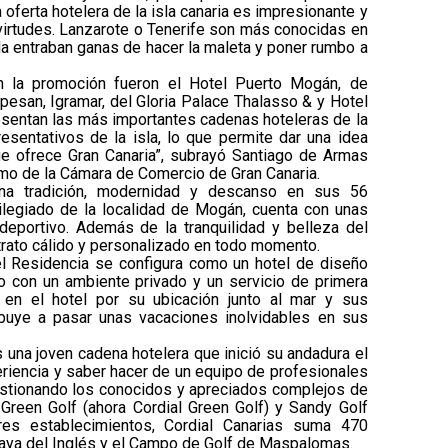
a oferta hotelera de la isla canaria es impresionante y
virtudes. Lanzarote o Tenerife son más conocidas en
ada entraban ganas de hacer la maleta y poner rumbo a
n la promoción fueron el Hotel Puerto Mogán, de
pesan, Igramar, del Gloria Palace Thalasso & y Hotel
resentan las más importantes cadenas hoteleras de la
sentativos de la isla, lo que permite dar una idea
ue ofrece Gran Canaria”, subrayó Santiago de Armas
smo de la Cámara de Comercio de Gran Canaria.
na tradición, modernidad y descanso en sus 56
vilegiado de la localidad de Mogán, cuenta con unas
deportivo. Además de la tranquilidad y belleza del
n trato cálido y personalizado en todo momento.
el Residencia se configura como un hotel de diseño
o con un ambiente privado y un servicio de primera
a en el hotel por su ubicación junto al mar y sus
ibuye a pasar unas vacaciones inolvidables en sus
 una joven cadena hotelera que inició su andadura el
riencia y saber hacer de un equipo de profesionales
estionando los conocidos y apreciados complejos de
, Green Golf (ahora Cordial Green Golf) y Sandy Golf
res establecimientos, Cordial Canarias suma 470
laya del Inglés y el Campo de Golf de Maspalomas.