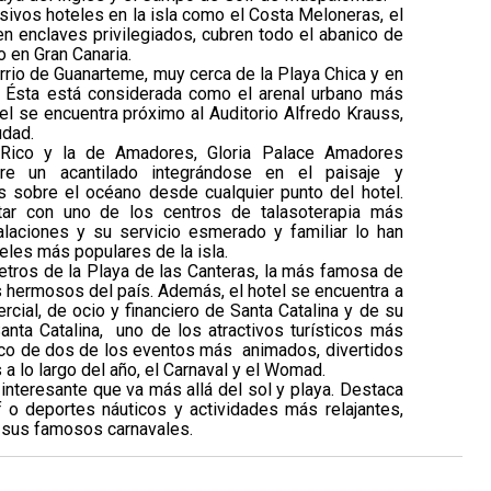
ivos hoteles en la isla como el Costa Meloneras, el
en enclaves privilegiados, cubren todo el abanico de
o en Gran Canaria.
arrio de Guanarteme, muy cerca de la Playa Chica y en
. Ésta está considerada como el arenal urbano más
el se encuentra próximo al Auditorio Alfredo Krauss,
udad.
 Rico y la de Amadores, Gloria Palace Amadores
re un acantilado integrándose en el paisaje y
s sobre el océano desde cualquier punto del hotel.
ar con uno de los centros de talasoterapia más
laciones y su servicio esmerado y familiar lo han
eles más populares de la isla.
metros de la Playa de las Canteras, la más famosa de
 hermosos del país. Además, el hotel se encuentra a
ial, de ocio y financiero de Santa Catalina y de su
nta Catalina, uno de los atractivos turísticos más
lgico de dos de los eventos más animados, divertidos
a lo largo del año, el Carnaval y el Womad.
interesante que va más allá del sol y playa. Destaca
f o deportes náuticos y actividades más relajantes,
 sus famosos carnavales.