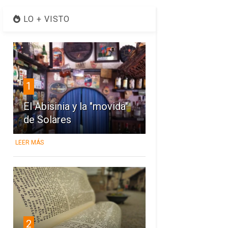
LO + VISTO
1
El Abisinia y la "movida"
de Solares
LEER MÁS
2